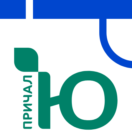
Первый городской спортивно-
рекреационный объект, созданный
девелопером «Главстрой Санкт-
Петербург»
Расположен в Приморском
районе на территории
экорайона «Юнтолово»
Проект реализуется совместно с АНО
«Центр поддержки и развития водных
видов спорта»
Для тренировок доступны 1500 кв.м