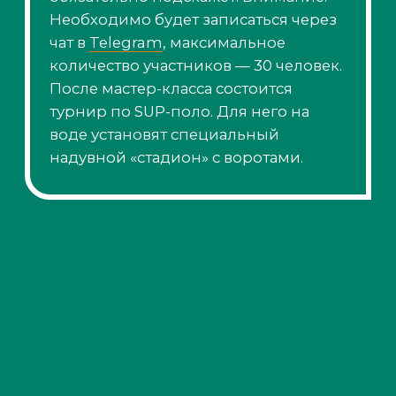
новичков
распространяется и на
групповой, и на индивидуальный
формат. Начинающих райдеров
познакомят с правилами SUP-
серфинга и поведения во время
фестиваля, c техникой безопасности.
Будущие участники водного
праздника получат базовые навыки
управления доской. Мастер-класс
состоит из двух занятий подряд.
Оборудование и экипировка входят
в стоимость. Обучение в группах
будет проходить по средам в 14:00,
пятницам в 19:00 и воскресеньям в
12:00. Индивидуальное — по
договоренности.