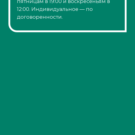
Зарегистрироваться на
«Фонтанку SUP»
Перейти на сайт клуба «Причал'Ю» по
ссылке
Ввести или назвать при
бронировании промокод
Ждем вас на
официальной