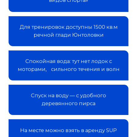
Что ждет
участников
«Фонтанка SUP»