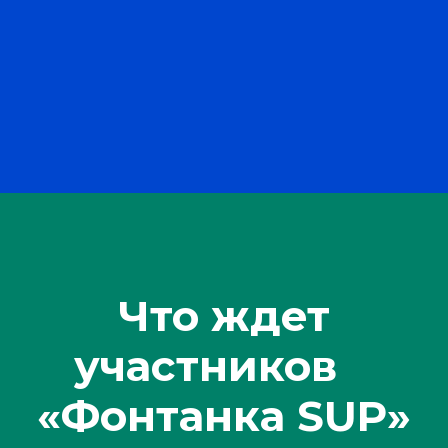
Групповые тренировочные
заплывы
по Юнтоловке помогут
проверить силы перед фестивалем.
Длина маршрута — 8 км.
Приглашаются райдеры как
минимум с базовой подготовкой.
Состав группы — от 5 человек,
максимальное количество