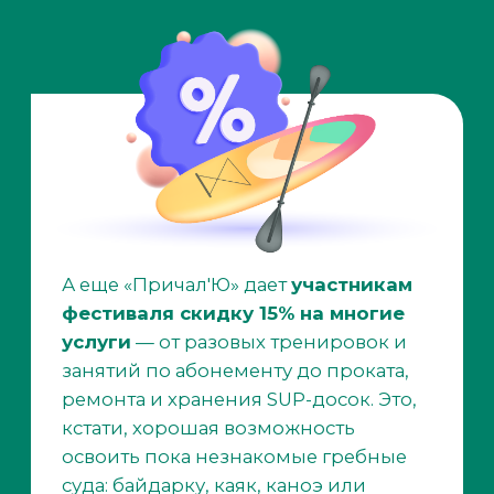
тренировочной
базе фестиваля
«Фонтанка SUP»
Реклама,
ООО «Главстрой-СПб
специализированный застройщик»
,
ИНН: 7839347260