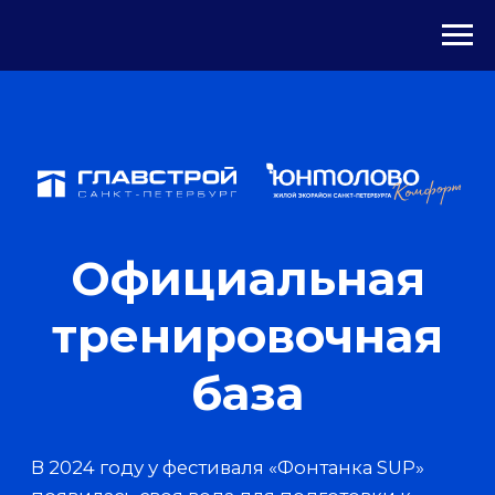
Официальная
тренировочная
база
В 2024 году у фестиваля «Фонтанка SUP»
появилась своя вода для подготовки к
большому заплыву. Знакомьтесь: Центр
водных видов спорта «Причал'Ю» в
жилом
экорайоне «Юнтолово»
.