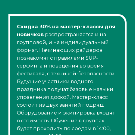
Как использовать
скидки от
тренировочной
базы фестиваля?