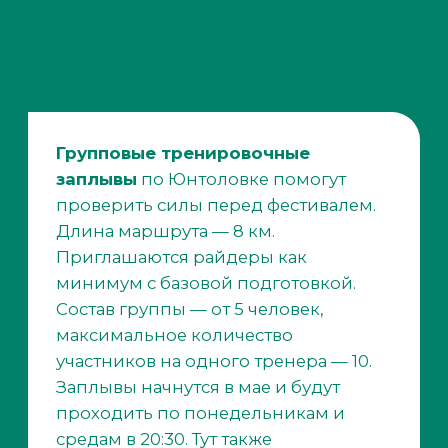
А еще «Причал'Ю» дает
участникам
фестиваля скидку 15% на многие
услуги
— от разовых тренировок и
занятий по абонементу до проката,
ремонта и хранения SUP-досок. Это,
кстати, хорошая возможность
освоить пока незнакомые гребные
суда: байдарку, каяк, каноэ или