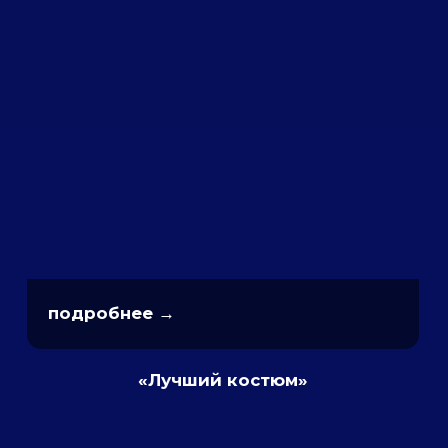
подробнее →
«Чижик на SUP'е»
подробнее →
«Блестящая идея»