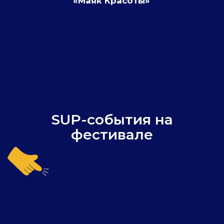
корпоративной командой
и пройти маршрут
по историческому центру Санкт-
Петербурга со своим брендом?
ВАМ СЮДА
История фестиваля
Кликните на дату и узнайте как
проходили фестивали в прошлом
2016
2017
2018
2019