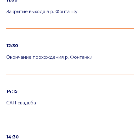
11:00
После заплыва на главной сцене
Закрытие выхода в р. Фонтанку
фестиваля прошло награждение
победителей. В каждой номинации
жюри выбрало несколько
победителей, которым торжественно
вручили призы на сцене.
12:30
Окончание прохождения р. Фонтанки
14:15
САП свадьба
подробнее →
14:30