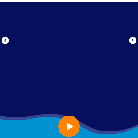
а так же КОМАНДНОГО/
КОРПОРАТИВНОГО участия:
advert@fontankafest.ru
ОРГАНИЗАТОР МЕРОПРИЯТИЯ
© 2026
ООО «Фонтанка ФЕСТ»
Положение о фестивале «Фонтанка SUP»
Памятка для застрахованных лиц
Политика использования cookies
О персональных данных
Политика в отношении обработки персональных
данных