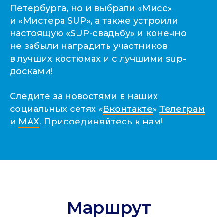
Петербурга, но и выбрали «Мисс»
и «Мистера SUP», а также устроили
Маршрут
настоящую «SUP-свадьбу» и конечно
Двигайтесь по карте, чтобы
не забыли наградить участников
увидеть больше
в лучших костюмах и с лучшими sup-
досками!
Следите за новостями в наших
социальных сетях «
Вконтакте
»
Телеграм
и
МАХ
. Присоединяйтесь к нам!