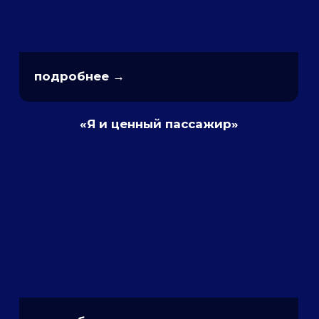
подробнее →
«Маяк Красоты»
SUP-события на
фестивале